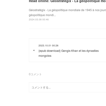
Read online: Géostratégix - La géopolitique mo
Géostratégix - La géopolitique mondiale de 1945 à nos jou
géopolitique mondi...
2024.03.08 00:46
2023.10.01 00:26
{epub download} Gengis Khan et les dynasties
mongoles
0
コメント