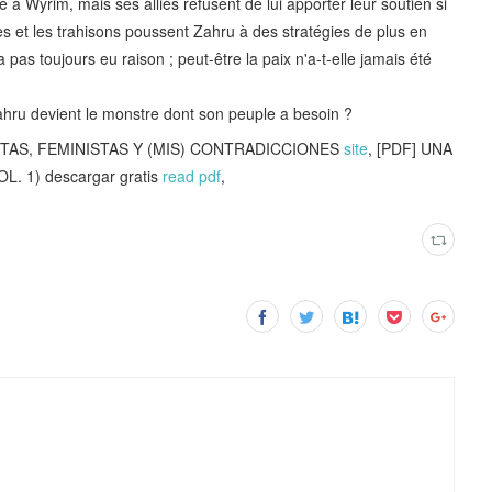
e à Wyrim, mais ses alliés refusent de lui apporter leur soutien si
s et les trahisons poussent Zahru à des stratégies de plus en
 pas toujours eu raison ; peut-être la paix n'a-t-elle jamais été
Zahru devient le monstre dont son peuple a besoin ?
F PUTAS, FEMINISTAS Y (MIS) CONTRADICCIONES
site
, [PDF] UNA
 1) descargar gratis
read pdf
,